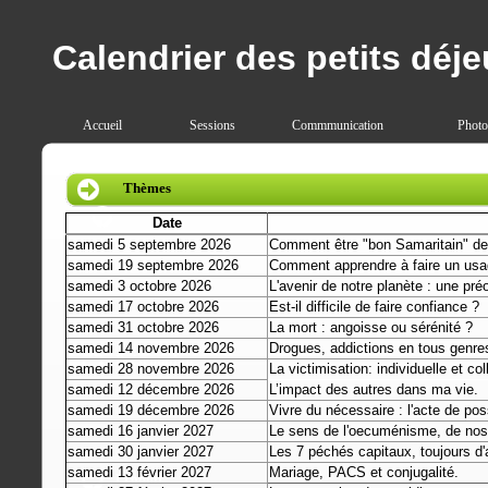
Calendrier des petits déj
Accueil
Sessions
Commmunication
Photo
Thèmes
Date
samedi 5 septembre 2026
Comment être "bon Samaritain" de
samedi 19 septembre 2026
Comment apprendre à faire un usage
samedi 3 octobre 2026
L'avenir de notre planète : une pré
samedi 17 octobre 2026
Est-il difficile de faire confiance ?
samedi 31 octobre 2026
La mort : angoisse ou sérénité ?
samedi 14 novembre 2026
Drogues, addictions en tous genre
09.03.2009
Présentation
samedi 28 novembre 2026
La victimisation: individuelle et coll
samedi 12 décembre 2026
L’impact des autres dans ma vie.
samedi 19 décembre 2026
Vivre du nécessaire : l'acte de pos
samedi 16 janvier 2027
Le sens de l'oecuménisme, de nos 
samedi 30 janvier 2027
Les 7 péchés capitaux, toujours d'a
samedi 13 février 2027
Mariage, PACS et conjugalité.
Produit